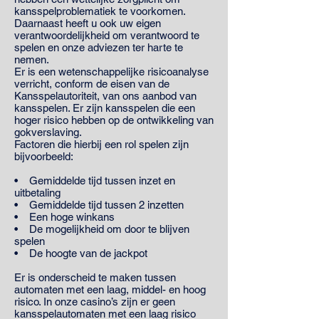
kansspelproblematiek te voorkomen.
Daarnaast heeft u ook uw eigen
verantwoordelijkheid om verantwoord te
spelen en onze adviezen ter harte te
nemen.
Er is een wetenschappelijke risicoanalyse
verricht, conform de eisen van de
Kansspelautoriteit, van ons aanbod van
kansspelen. Er zijn kansspelen die een
hoger risico hebben op de ontwikkeling van
gokverslaving.
Factoren die hierbij een rol spelen zijn
bijvoorbeeld:
• Gemiddelde tijd tussen inzet en
uitbetaling
• Gemiddelde tijd tussen 2 inzetten
• Een hoge winkans
• De mogelijkheid om door te blijven
spelen
• De hoogte van de jackpot
Er is onderscheid te maken tussen
automaten met een laag, middel- en hoog
risico. In onze casino’s zijn er geen
kansspelautomaten met een laag risico