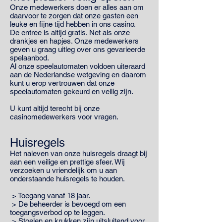
Onze medewerkers doen er alles aan om
daarvoor te zorgen dat onze gasten een
leuke en fijne tijd hebben in ons casino.
De entree is altijd gratis. Net als onze
drankjes en hapjes. Onze medewerkers
geven u graag uitleg over ons gevarieerde
spelaanbod.
Al onze speelautomaten voldoen uiteraard
aan de Nederlandse wetgeving en daarom
kunt u erop vertrouwen dat onze
speelautomaten gekeurd en veilig zijn.
U kunt altijd terecht bij onze
casinomedewerkers voor vragen.
Huisregels
Het naleven van onze huisregels draagt bij
aan een veilige en prettige sfeer. Wij
verzoeken u vriendelijk om u aan
onderstaande huisregels te houden.
> Toegang vanaf 18 jaar.
> De beheerder is bevoegd om een
toegangsverbod op te leggen.
> Stoelen en krukken zijn uitsluitend voor