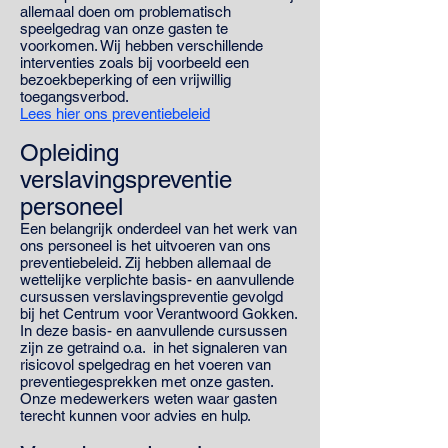
allemaal doen om problematisch
speelgedrag van onze gasten te
voorkomen. Wij hebben verschillende
interventies zoals bij voorbeeld een
bezoekbeperking of een vrijwillig
toegangsverbod.
Lees hier ons preventiebeleid
Opleiding
verslavingspreventie
personeel
Een belangrijk onderdeel van het werk van
ons personeel is het uitvoeren van ons
preventiebeleid. Zij hebben allemaal de
wettelijke verplichte basis- en aanvullende
cursussen verslavingspreventie gevolgd
bij het Centrum voor Verantwoord Gokken.
In deze basis- en aanvullende cursussen
zijn ze getraind o.a. in het signaleren van
risicovol spelgedrag en het voeren van
preventiegesprekken met onze gasten.
Onze medewerkers weten waar gasten
terecht kunnen voor advies en hulp.