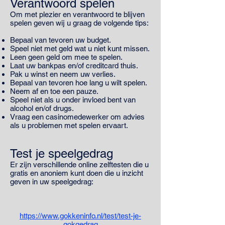
Verantwoord spelen
Om met plezier en verantwoord te blijven
spelen geven wij u graag de volgende tips:
Bepaal van tevoren uw budget.
Speel niet met geld wat u niet kunt missen.
Leen geen geld om mee te spelen.
Laat uw bankpas en/of creditcard thuis.
Pak u winst en neem uw verlies.
Bepaal van tevoren hoe lang u wilt spelen.
Neem af en toe een pauze.
Speel niet als u onder invloed bent van
alcohol en/of drugs.
Vraag een casinomedewerker om advies
als u problemen met spelen ervaart.
Test je speelgedrag
Er zijn verschillende online zelftesten die u
gratis en anoniem kunt doen die u inzicht
geven in uw speelgedrag:
https://www.gokkeninfo.nl/test/test-je-
gokgedrag